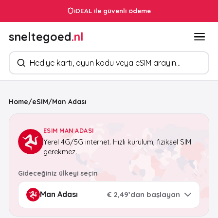
iDEAL ile güvenli ödeme
sneltegoed
.nl
Ürün arayın
Home
/
eSIM
/
Man Adası
ESIM MAN ADASI
Yerel 4G/5G internet. Hızlı kurulum, fiziksel SIM
gerekmez.
Gideceğiniz ülkeyi seçin
€ 2,49’dan başlayan