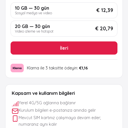
10 GB — 30 gün
€ 12,39
Sosyal medya ve video
20 GB — 30 gün
€ 20,79
Video izleme ve hotspot
İleri
Klarna ile 3 taksitte ödeyin:
€1,16
Kapsam ve kullanım bilgileri
Yerel 4G/5G ağlarına bağlanır
Kurulum bilgileri e-postanıza anında gelir
Mevcut SIM kartınız çalışmaya devam eder;
numaranız aynı kalır