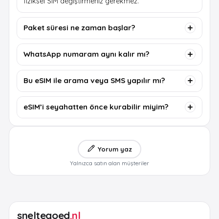
fiziksel SIM değiştirmeniz gerekmez.
Paket süresi ne zaman başlar?
WhatsApp numaram aynı kalır mı?
Bu eSIM ile arama veya SMS yapılır mı?
eSIM’i seyahatten önce kurabilir miyim?
Yorum yaz
Yalnızca satın alan müşteriler
sneltegoed
.nl