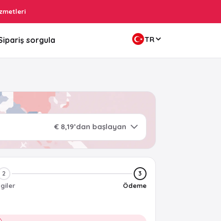
zmetleri
TR
Sipariş sorgula
€ 8,19’dan başlayan
2
3
lgiler
Ödeme