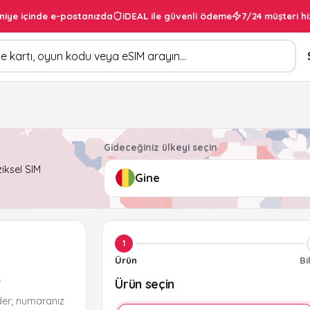
niye içinde e-postanızda
iDEAL ile güvenli ödeme
7/24 müşteri hi
Gideceğiniz ülkeyi seçin
ziksel SIM
1
Ürün
Bi
Ürün seçin
r
der; numaranız