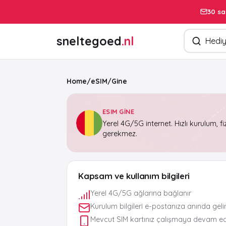
30 sa
Ürün arayın
sneltegoed
.nl
Home
/
eSIM
/
Gine
ESIM GINE
Yerel 4G/5G internet. Hızlı kurulum, fi
gerekmez.
Kapsam ve kullanım bilgileri
Yerel 4G/5G ağlarına bağlanır
Kurulum bilgileri e-postanıza anında geli
Mevcut SIM kartınız çalışmaya devam e