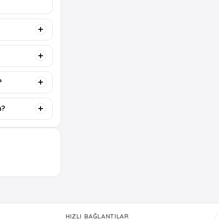
?
m?
HIZLI BAĞLANTILAR