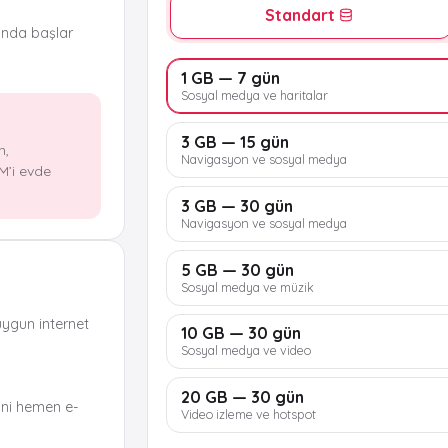
Standart
ında başlar
1 GB — 7 gün
Sosyal medya ve haritalar
3 GB — 15 gün
n,
Navigasyon ve sosyal medya
M’i evde
3 GB — 30 gün
Navigasyon ve sosyal medya
5 GB — 30 gün
Sosyal medya ve müzik
uygun internet
10 GB — 30 gün
Sosyal medya ve video
20 GB — 30 gün
ni hemen e-
Video izleme ve hotspot