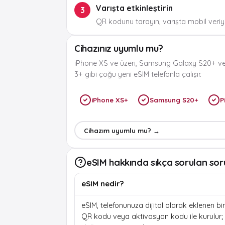
Varışta etkinleştirin
3
QR kodunu tarayın, varışta mobil veriyi
Cihazınız uyumlu mu?
iPhone XS ve üzeri, Samsung Galaxy S20+ ve
3+ gibi çoğu yeni eSIM telefonla çalışır.
iPhone XS+
Samsung S20+
P
Cihazım uyumlu mu? →
eSIM hakkında sıkça sorulan sor
eSIM nedir?
eSIM, telefonunuza dijital olarak eklenen bir 
QR kodu veya aktivasyon kodu ile kurulur; f