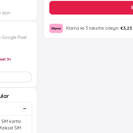
İ
 açın.
Klarna ile 3 taksitte ödeyin:
€3,23
 Google Pixel
ixel 3+
ular
SIM karttır.
iziksel SIM