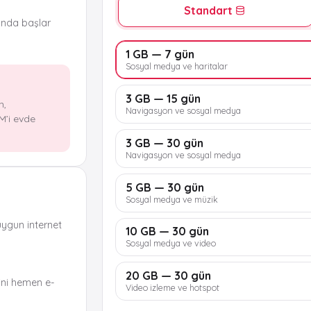
Standart
ında başlar
1 GB — 7 gün
Sosyal medya ve haritalar
3 GB — 15 gün
n,
Navigasyon ve sosyal medya
M’i evde
3 GB — 30 gün
Navigasyon ve sosyal medya
5 GB — 30 gün
Sosyal medya ve müzik
uygun internet
10 GB — 30 gün
Sosyal medya ve video
20 GB — 30 gün
ni hemen e-
Video izleme ve hotspot