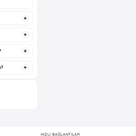
?
m?
HIZLI BAĞLANTILAR