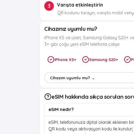
Varışta etkinleştirin
3
QR kodunu tarayın, varışta mobil veriyi
Cihazınız uyumlu mu?
iPhone XS ve üzeri, Samsung Galaxy S20+ ve
3+ gibi çoğu yeni eSIM telefonla çalışır.
iPhone XS+
Samsung S20+
P
Cihazım uyumlu mu? →
eSIM hakkında sıkça sorulan sor
eSIM nedir?
eSIM, telefonunuza dijital olarak eklenen bir 
QR kodu veya aktivasyon kodu ile kurulur; f