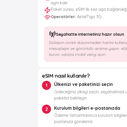
aynı kalır
Paket süresi, eSIM ilk kez ağa bağlandığ
Operatörler
:
AirtelTigo 3G
Seyahatte internetiniz hazır olsun
Dolaşım ücreti düşünmeden harita kullanı
mesajlaşın ve görüntülü arama yapın. eSI
kurun, varışta mobil veriyi açın.
eSIM nasıl kullanılır?
Ülkenizi ve paketinizi seçin
1
Gideceğiniz ülkeyi seçin, seyahatinize 
paketini belirleyin.
Kurulum bilgileri e-postanızda
2
Ödeme tamamlanınca kurulum bilgileri
postanıza göndeririz.