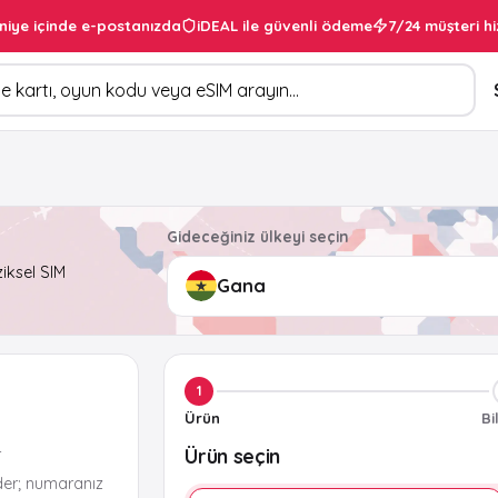
niye içinde e-postanızda
iDEAL ile güvenli ödeme
7/24 müşteri hi
Gideceğiniz ülkeyi seçin
ziksel SIM
1
Ürün
Bi
Ürün seçin
r
der; numaranız