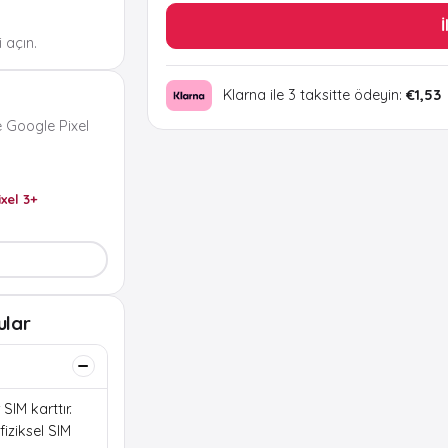
İ
 açın.
Klarna ile 3 taksitte ödeyin:
€1,53
 Google Pixel
ixel 3+
ular
SIM karttır.
iziksel SIM