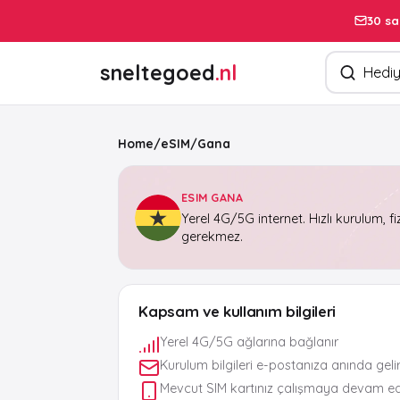
30 sa
Ürün arayın
sneltegoed
.nl
Home
/
eSIM
/
Gana
ESIM GANA
Yerel 4G/5G internet. Hızlı kurulum, fi
gerekmez.
Kapsam ve kullanım bilgileri
Yerel 4G/5G ağlarına bağlanır
Kurulum bilgileri e-postanıza anında geli
Mevcut SIM kartınız çalışmaya devam e