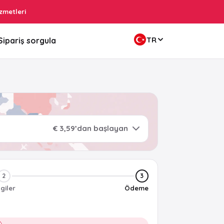
zmetleri
TR
Sipariş sorgula
€ 3,59’dan başlayan
2
3
lgiler
Ödeme