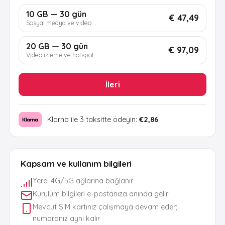
10 GB — 30 gün
€ 47,49
Sosyal medya ve video
20 GB — 30 gün
€ 97,09
Video izleme ve hotspot
İleri
Klarna ile 3 taksitte ödeyin:
€2,86
Kapsam ve kullanım bilgileri
Yerel 4G/5G ağlarına bağlanır
Kurulum bilgileri e-postanıza anında gelir
Mevcut SIM kartınız çalışmaya devam eder;
numaranız aynı kalır