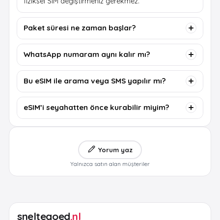
fiziksel SIM değiştirmeniz gerekmez.
Paket süresi ne zaman başlar?
WhatsApp numaram aynı kalır mı?
Bu eSIM ile arama veya SMS yapılır mı?
eSIM’i seyahatten önce kurabilir miyim?
Yorum yaz
Yalnızca satın alan müşteriler
sneltegoed
.nl