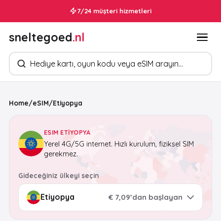
7/24 müşteri hizmetleri
sneltegoed
.nl
Ürün arayın
Home
/
eSIM
/
Etiyopya
ESIM ETIYOPYA
Yerel 4G/5G internet. Hızlı kurulum, fiziksel SIM
gerekmez.
Gideceğiniz ülkeyi seçin
€ 7,09’dan başlayan