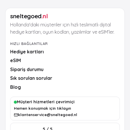
sneltegoed
.nl
Hollanda'daki müşteriler için hızlı teslimatlı dijital
hediye kartları, oyun kodları, yazılımlar ve eSIM’ler.
HIZLI BAĞLANTILAR
Hediye kartları
eSIM
Sipariş durumu
Sık sorulan sorular
Blog
Müşteri hizmetleri çevrimiçi
Hemen konuşmak için tıklayın
klantenservice@sneltegoed.nl
5 / 5