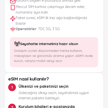
Kurulum bilgileri e-postanıza anında gelir
Mevcut SIM kartınız çalışmaya devam eder;
numaranız aynı kalır
Paket süresi, eSIM ilk kez ağa bağlandığında
başlar
Operatörler
:
TDC 5G, 3 5G
Seyahatte internetiniz hazır olsun
Dolaşım ücreti düşünmeden harita kullanın,
mesajlaşın ve görüntülü arama yapın. eSIM’i evde
kurun, varışta mobil veriyi açın.
eSIM nasıl kullanılır?
Ülkenizi ve paketinizi seçin
1
Gideceğiniz ülkeyi seçin, seyahatinize uygun
internet paketini belirleyin.
Kurulum bilgileri e-postanızda
2