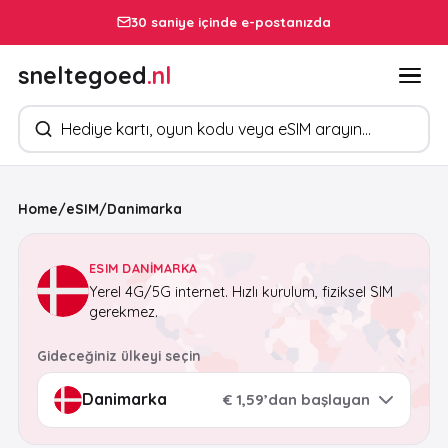
30 saniye içinde e-postanızda
sneltegoed
.nl
Ürün arayın
Home
/
eSIM
/
Danimarka
ESIM DANIMARKA
Yerel 4G/5G internet. Hızlı kurulum, fiziksel SIM
gerekmez.
Gideceğiniz ülkeyi seçin
€ 1,59’dan başlayan