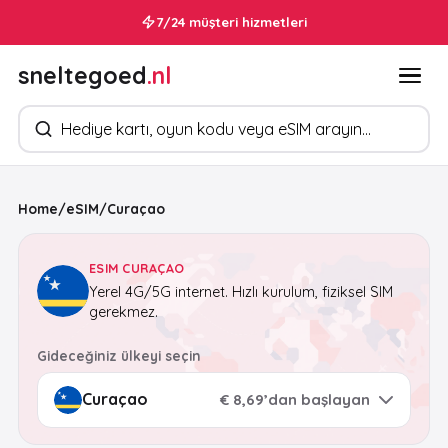
7/24 müşteri hizmetleri
sneltegoed
.nl
Ürün arayın
Home
/
eSIM
/
Curaçao
ESIM CURAÇAO
Yerel 4G/5G internet. Hızlı kurulum, fiziksel SIM
gerekmez.
Gideceğiniz ülkeyi seçin
€ 8,69’dan başlayan