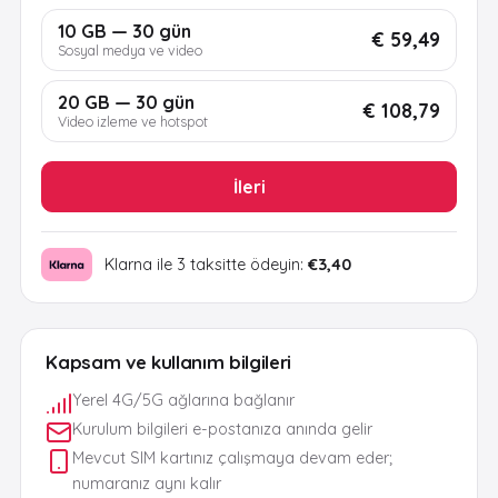
10 GB — 30 gün
€ 59,49
Sosyal medya ve video
20 GB — 30 gün
€ 108,79
Video izleme ve hotspot
İleri
Klarna ile 3 taksitte ödeyin:
€3,40
Kapsam ve kullanım bilgileri
Yerel 4G/5G ağlarına bağlanır
Kurulum bilgileri e-postanıza anında gelir
Mevcut SIM kartınız çalışmaya devam eder;
numaranız aynı kalır