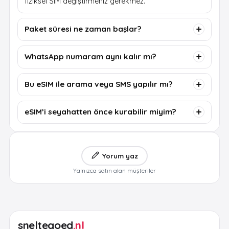
fiziksel SIM değiştirmeniz gerekmez.
Paket süresi ne zaman başlar?
WhatsApp numaram aynı kalır mı?
Bu eSIM ile arama veya SMS yapılır mı?
eSIM’i seyahatten önce kurabilir miyim?
Yorum yaz
Yalnızca satın alan müşteriler
sneltegoed
.nl