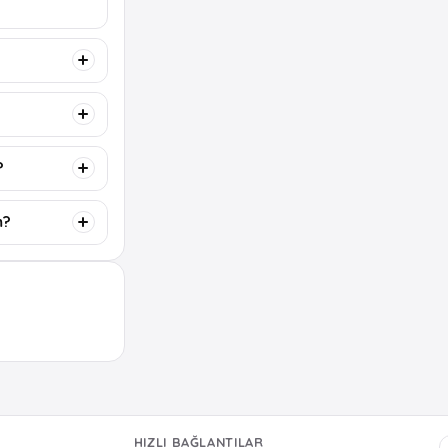
?
m?
HIZLI BAĞLANTILAR