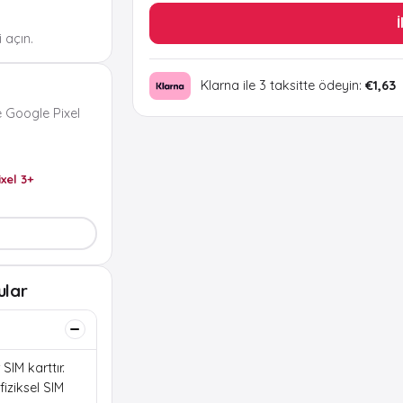
İ
 açın.
Klarna ile 3 taksitte ödeyin:
€1,63
 Google Pixel
ixel 3+
ular
SIM karttır.
iziksel SIM