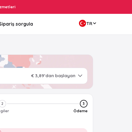
zmetleri
TR
Sipariş sorgula
€ 3,89’dan başlayan
2
3
lgiler
Ödeme