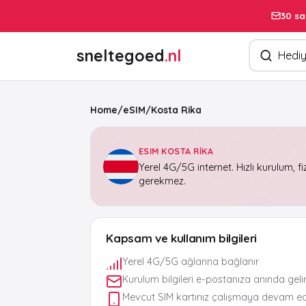
30 sa
Ürün arayın
sneltegoed
.nl
Home
/
eSIM
/
Kosta Rika
ESIM KOSTA RIKA
Yerel 4G/5G internet. Hızlı kurulum, fi
gerekmez.
Kapsam ve kullanım bilgileri
Yerel 4G/5G ağlarına bağlanır
Kurulum bilgileri e-postanıza anında geli
Mevcut SIM kartınız çalışmaya devam e