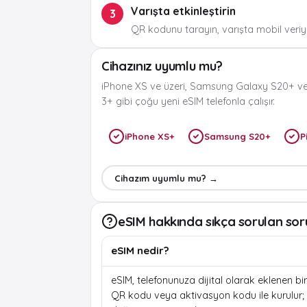
Varışta etkinleştirin
3
QR kodunu tarayın, varışta mobil veriyi
Cihazınız uyumlu mu?
iPhone XS ve üzeri, Samsung Galaxy S20+ ve
3+ gibi çoğu yeni eSIM telefonla çalışır.
iPhone XS+
Samsung S20+
P
Cihazım uyumlu mu? →
eSIM hakkında sıkça sorulan sor
eSIM nedir?
eSIM, telefonunuza dijital olarak eklenen bir 
QR kodu veya aktivasyon kodu ile kurulur; f