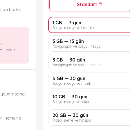
Standart
ında başlar
1 GB — 7 gün
Sosyal medya ve haritalar
3 GB — 15 gün
n,
Navigasyon ve sosyal medya
M’i evde
3 GB — 30 gün
Navigasyon ve sosyal medya
5 GB — 30 gün
Sosyal medya ve müzik
uygun internet
10 GB — 30 gün
Sosyal medya ve video
20 GB — 30 gün
ni hemen e-
Video izleme ve hotspot