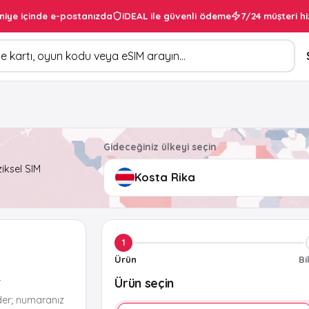
niye içinde e-postanızda
iDEAL ile güvenli ödeme
7/24 müşteri hi
Gideceğiniz ülkeyi seçin
ziksel SIM
1
Ürün
Bi
Ürün seçin
r
der; numaranız