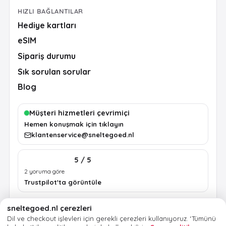
HIZLI BAĞLANTILAR
Hediye kartları
eSIM
Sipariş durumu
Sık sorulan sorular
Blog
Müşteri hizmetleri çevrimiçi
Hemen konuşmak için tıklayın
klantenservice@sneltegoed.nl
5 / 5
2 yoruma göre
Trustpilot'ta görüntüle
sneltegoed.nl çerezleri
Şartlar
Gizlilik
Çerez politikası
Yasal bilgiler
Dil ve checkout işlevleri için gerekli çerezleri kullanıyoruz.
‘Tümünü