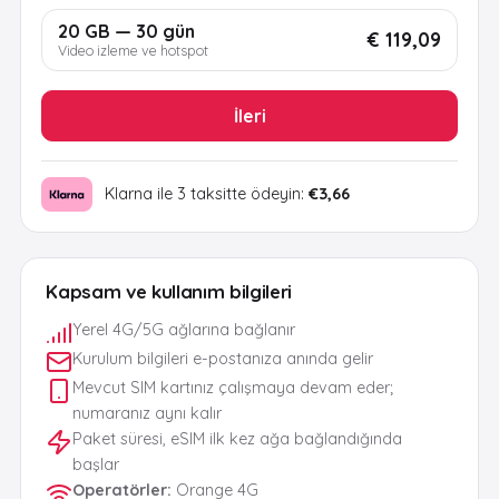
20 GB — 30 gün
€ 119,09
Video izleme ve hotspot
İleri
Klarna ile 3 taksitte ödeyin:
€3,66
Kapsam ve kullanım bilgileri
Yerel 4G/5G ağlarına bağlanır
Kurulum bilgileri e-postanıza anında gelir
Mevcut SIM kartınız çalışmaya devam eder;
numaranız aynı kalır
Paket süresi, eSIM ilk kez ağa bağlandığında
başlar
Operatörler
:
Orange 4G