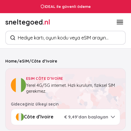
7/24 müşteri hizmetleri
iDEAL ile güvenli ödeme
sneltegoed
.nl
Ürün arayın
Home
/
eSIM
/
Côte d’Ivoire
ESIM CÔTE D’IVOIRE
Yerel 4G/5G internet. Hızlı kurulum, fiziksel SIM
gerekmez.
Gideceğiniz ülkeyi seçin
€ 9,49’dan başlayan