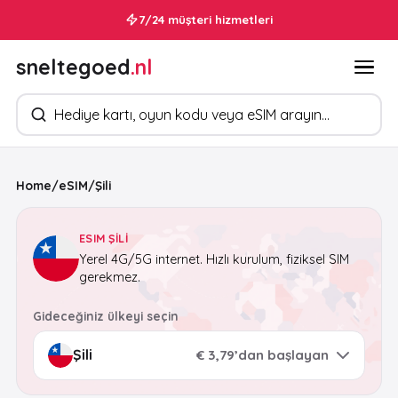
7/24 müşteri hizmetleri
sneltegoed
.nl
Ürün arayın
Home
/
eSIM
/
Şili
ESIM ŞILI
Yerel 4G/5G internet. Hızlı kurulum, fiziksel SIM
gerekmez.
Gideceğiniz ülkeyi seçin
€ 3,79’dan başlayan