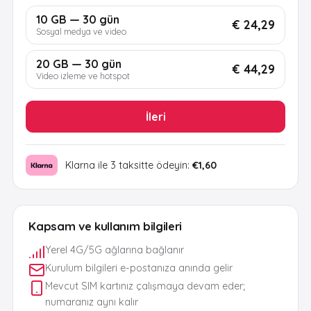
10 GB — 30 gün
€ 24,29
Sosyal medya ve video
20 GB — 30 gün
€ 44,29
Video izleme ve hotspot
İleri
Klarna ile 3 taksitte ödeyin:
€1,60
Kapsam ve kullanım bilgileri
Yerel 4G/5G ağlarına bağlanır
Kurulum bilgileri e-postanıza anında gelir
Mevcut SIM kartınız çalışmaya devam eder;
numaranız aynı kalır