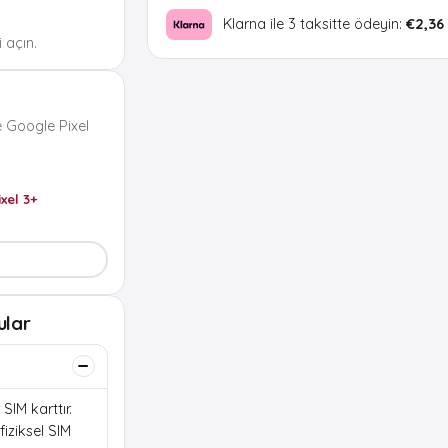
Klarna ile 3 taksitte ödeyin:
€2,36
 açın.
 Google Pixel
ixel 3+
ular
SIM karttır.
iziksel SIM