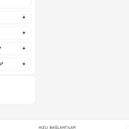
?
m?
HIZLI BAĞLANTILAR