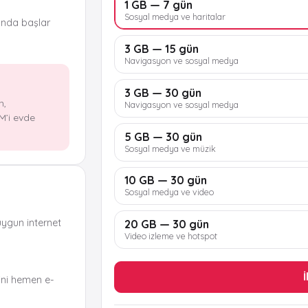
1 GB — 7 gün
Sosyal medya ve haritalar
ında başlar
3 GB — 15 gün
Navigasyon ve sosyal medya
3 GB — 30 gün
n,
Navigasyon ve sosyal medya
M’i evde
5 GB — 30 gün
Sosyal medya ve müzik
10 GB — 30 gün
Sosyal medya ve video
uygun internet
20 GB — 30 gün
Video izleme ve hotspot
İ
ni hemen e-