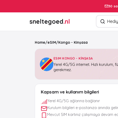
30 sa
Ürün arayın
sneltegoed
.nl
Home
/
eSIM
/
Kongo - Kinşasa
ESIM KONGO - KINŞASA
Yerel 4G/5G internet. Hızlı kurulum, fi
gerekmez.
Kapsam ve kullanım bilgileri
Yerel 4G/5G ağlarına bağlanır
Kurulum bilgileri e-postanıza anında geli
Mevcut SIM kartınız çalışmaya devam e