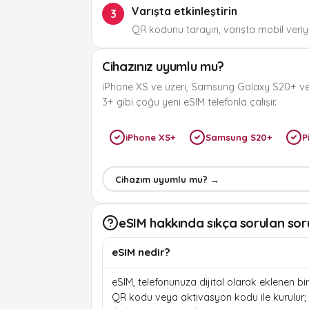
Varışta etkinleştirin
3
QR kodunu tarayın, varışta mobil veriyi
Cihazınız uyumlu mu?
iPhone XS ve üzeri, Samsung Galaxy S20+ ve
3+ gibi çoğu yeni eSIM telefonla çalışır.
iPhone XS+
Samsung S20+
P
Cihazım uyumlu mu? →
eSIM hakkında sıkça sorulan sor
eSIM nedir?
eSIM, telefonunuza dijital olarak eklenen bir 
QR kodu veya aktivasyon kodu ile kurulur; f