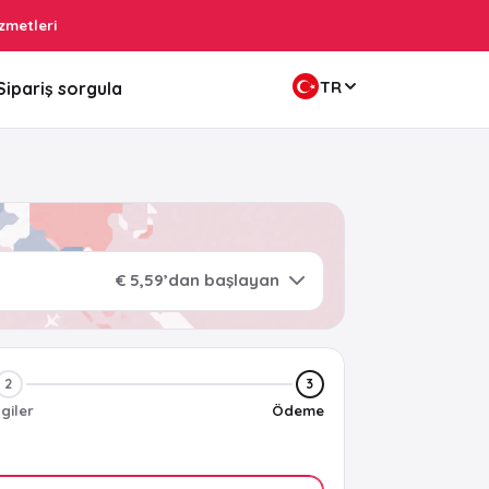
zmetleri
TR
Sipariş sorgula
€ 5,59’dan başlayan
2
3
lgiler
Ödeme