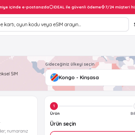
niye içinde e-postanızda
iDEAL ile güvenli ödeme
7/24 müşteri hi
Gideceğiniz ülkeyi seçin
ziksel SIM
1
Ürün
Bi
Ürün seçin
r
der; numaranız