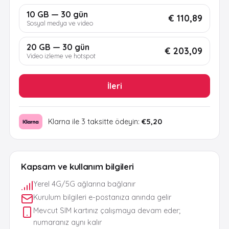
10 GB — 30 gün
€ 110,89
Sosyal medya ve video
20 GB — 30 gün
€ 203,09
Video izleme ve hotspot
İleri
Klarna ile 3 taksitte ödeyin:
€5,20
Kapsam ve kullanım bilgileri
Yerel 4G/5G ağlarına bağlanır
Kurulum bilgileri e-postanıza anında gelir
Mevcut SIM kartınız çalışmaya devam eder;
numaranız aynı kalır