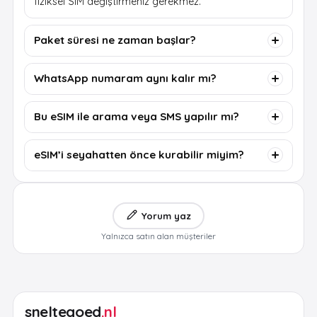
fiziksel SIM değiştirmeniz gerekmez.
Paket süresi ne zaman başlar?
WhatsApp numaram aynı kalır mı?
Bu eSIM ile arama veya SMS yapılır mı?
eSIM’i seyahatten önce kurabilir miyim?
Yorum yaz
Yalnızca satın alan müşteriler
sneltegoed
.nl