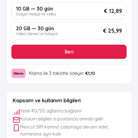
10 GB — 30 gün
€ 12,89
Sosyal medya ve video
20 GB — 30 gün
€ 25,99
Video izleme ve hotspot
İleri
Klarna ile 3 taksitte ödeyin:
€1,10
Kapsam ve kullanım bilgileri
Yerel 4G/5G ağlarına bağlanır
Kurulum bilgileri e-postanıza anında gelir
Mevcut SIM kartınız çalışmaya devam eder;
numaranız aynı kalır