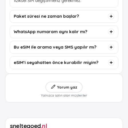
fiziksel SIM değiştirmeniz gerekmez.
Paket süresi ne zaman başlar?
WhatsApp numaram aynı kalır mı?
Bu eSIM ile arama veya SMS yapılır mı?
eSIM’i seyahatten önce kurabilir miyim?
Yorum yaz
Yalnızca satın alan müşteriler
sneltegoed
.nl