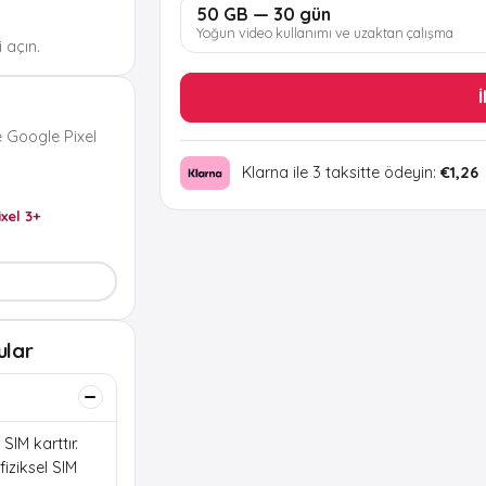
50 GB — 30 gün
Yoğun video kullanımı ve uzaktan çalışma
 açın.
İ
 Google Pixel
Klarna ile 3 taksitte ödeyin:
€1,26
ixel 3+
ular
SIM karttır.
iziksel SIM