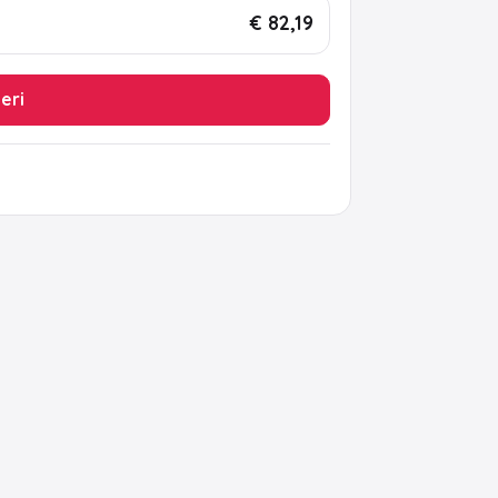
€ 82,19
leri