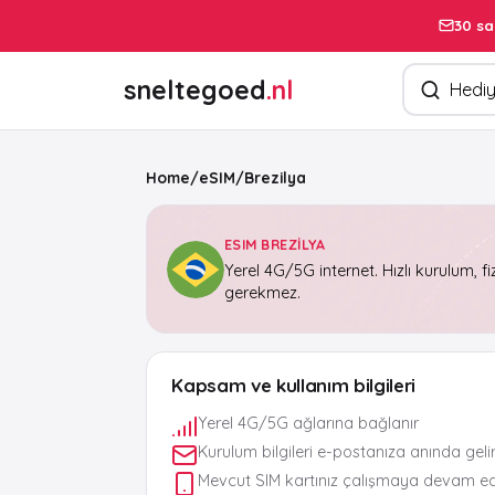
30 sa
Ürün arayın
sneltegoed
.nl
Home
/
eSIM
/
Brezilya
ESIM BREZILYA
Yerel 4G/5G internet. Hızlı kurulum, fi
gerekmez.
Kapsam ve kullanım bilgileri
Yerel 4G/5G ağlarına bağlanır
Kurulum bilgileri e-postanıza anında geli
Mevcut SIM kartınız çalışmaya devam e