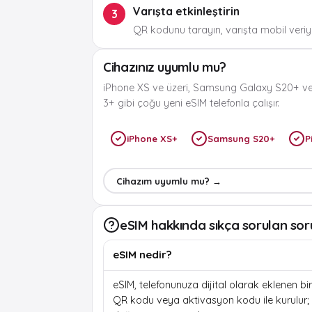
Varışta etkinleştirin
3
QR kodunu tarayın, varışta mobil veriyi
Cihazınız uyumlu mu?
iPhone XS ve üzeri, Samsung Galaxy S20+ ve
3+ gibi çoğu yeni eSIM telefonla çalışır.
iPhone XS+
Samsung S20+
P
Cihazım uyumlu mu? →
eSIM hakkında sıkça sorulan sor
eSIM nedir?
eSIM, telefonunuza dijital olarak eklenen bir 
QR kodu veya aktivasyon kodu ile kurulur; f