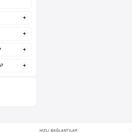
?
m?
HIZLI BAĞLANTILAR