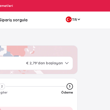
zmetleri
TR
Sipariş sorgula
€ 2,79’dan başlayan
2
3
lgiler
Ödeme