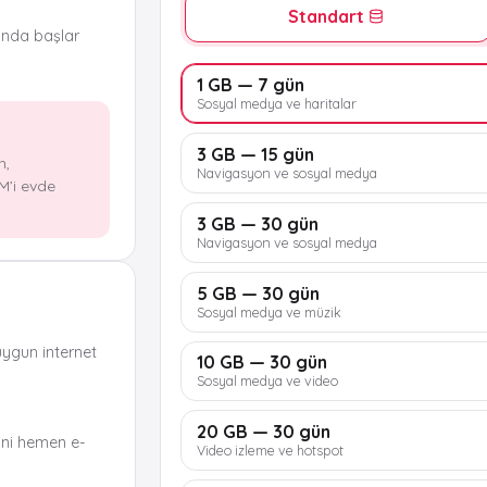
Standart
ında başlar
1 GB — 7 gün
Sosyal medya ve haritalar
3 GB — 15 gün
n,
Navigasyon ve sosyal medya
M’i evde
3 GB — 30 gün
Navigasyon ve sosyal medya
5 GB — 30 gün
Sosyal medya ve müzik
uygun internet
10 GB — 30 gün
Sosyal medya ve video
20 GB — 30 gün
ni hemen e-
Video izleme ve hotspot