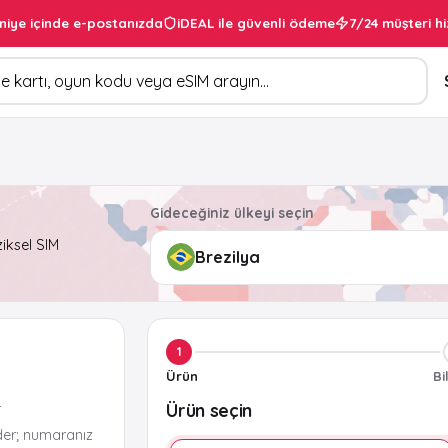
niye içinde e-postanızda
iDEAL ile güvenli ödeme
7/24 müşteri hi
Gideceğiniz ülkeyi seçin
ziksel SIM
1
Ürün
Bi
Ürün seçin
r
der; numaranız