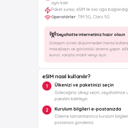
aynı kalır
Paket süresi, eSIM ilk kez ağa bağlandığ
Operatörler
:
TIM 5G, Claro 5G
Seyahatte internetiniz hazır olsun
Dolaşım ücreti düşünmeden harita kullanı
mesajlaşın ve görüntülü arama yapın. eSI
kurun, varışta mobil veriyi açın.
eSIM nasıl kullanılır?
Ülkenizi ve paketinizi seçin
1
Gideceğiniz ülkeyi seçin, seyahatinize 
paketini belirleyin.
Kurulum bilgileri e-postanızda
2
Ödeme tamamlanınca kurulum bilgileri
postanıza göndeririz.