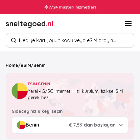
7/24 müşteri hizmetleri
sneltegoed
.nl
Ürün arayın
Home
/
eSIM
/
Benin
ESIM BENIN
Yerel 4G/5G internet. Hızlı kurulum, fiziksel SIM
gerekmez.
Gideceğiniz ülkeyi seçin
€ 7,59’dan başlayan