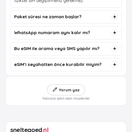
fiziksel SIM değiştirmeniz gerekmez.
Paket süresi ne zaman başlar?
WhatsApp numaram aynı kalır mı?
Bu eSIM ile arama veya SMS yapılır mı?
eSIM’i seyahatten önce kurabilir miyim?
Yorum yaz
Yalnızca satın alan müşteriler
sneltegoed
.nl