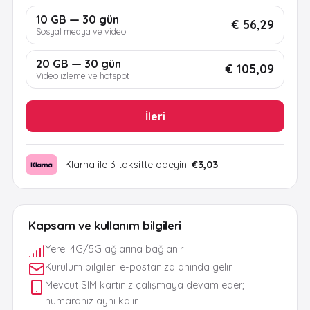
10 GB — 30 gün
€ 56,29
Sosyal medya ve video
20 GB — 30 gün
€ 105,09
Video izleme ve hotspot
İleri
Klarna ile 3 taksitte ödeyin:
€3,03
Kapsam ve kullanım bilgileri
Yerel 4G/5G ağlarına bağlanır
Kurulum bilgileri e-postanıza anında gelir
Mevcut SIM kartınız çalışmaya devam eder;
numaranız aynı kalır