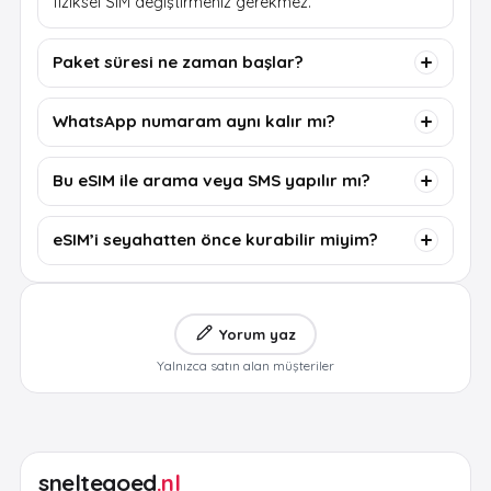
fiziksel SIM değiştirmeniz gerekmez.
Paket süresi ne zaman başlar?
WhatsApp numaram aynı kalır mı?
Bu eSIM ile arama veya SMS yapılır mı?
eSIM’i seyahatten önce kurabilir miyim?
Yorum yaz
Yalnızca satın alan müşteriler
sneltegoed
.nl