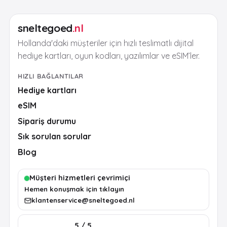
sneltegoed
.nl
Hollanda'daki müşteriler için hızlı teslimatlı dijital
hediye kartları, oyun kodları, yazılımlar ve eSIM’ler.
HIZLI BAĞLANTILAR
Hediye kartları
eSIM
Sipariş durumu
Sık sorulan sorular
Blog
Müşteri hizmetleri çevrimiçi
Hemen konuşmak için tıklayın
klantenservice@sneltegoed.nl
5 / 5