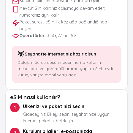
Kurulum bilgileri e-postanıza anında gelir
Mevcut SIM kartınız çalışmaya devam eder;
numaranız aynı kalır
Paket süresi, eSIM ilk kez ağa bağlandığında
başlar
Operatörler
:
3 5G, A1.net 5G
Seyahatte internetiniz hazır olsun
Dolaşım ücreti düşünmeden harita kullanın,
mesajlaşın ve görüntülü arama yapın. eSIM’i evde
kurun, varışta mobil veriyi açın.
eSIM nasıl kullanılır?
Ülkenizi ve paketinizi seçin
1
Gideceğiniz ülkeyi seçin, seyahatinize uygun
internet paketini belirleyin.
Kurulum bilgileri e-postanızda
2