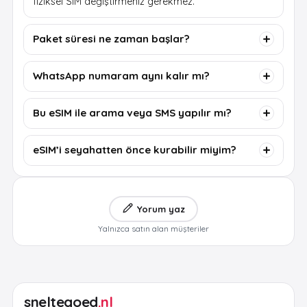
fiziksel SIM değiştirmeniz gerekmez.
Paket süresi ne zaman başlar?
WhatsApp numaram aynı kalır mı?
Bu eSIM ile arama veya SMS yapılır mı?
eSIM’i seyahatten önce kurabilir miyim?
Yorum yaz
Yalnızca satın alan müşteriler
sneltegoed
.nl