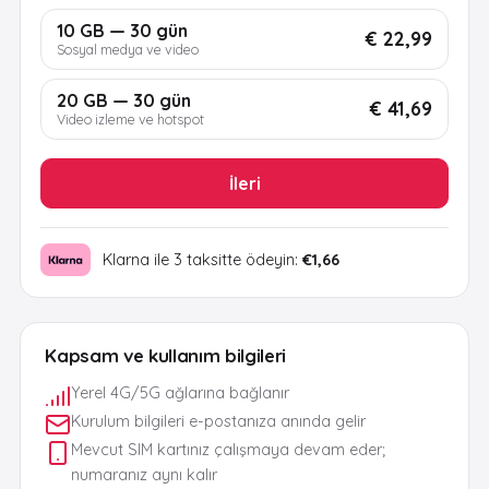
10 GB — 30 gün
€ 22,99
Sosyal medya ve video
20 GB — 30 gün
€ 41,69
Video izleme ve hotspot
İleri
Klarna ile 3 taksitte ödeyin:
€1,66
Kapsam ve kullanım bilgileri
Yerel 4G/5G ağlarına bağlanır
Kurulum bilgileri e-postanıza anında gelir
Mevcut SIM kartınız çalışmaya devam eder;
numaranız aynı kalır