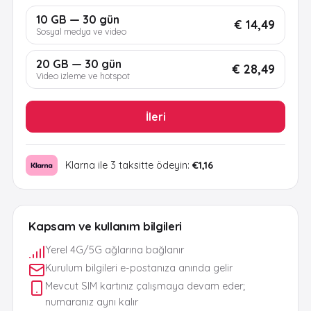
10 GB — 30 gün
€ 14,49
Sosyal medya ve video
20 GB — 30 gün
€ 28,49
Video izleme ve hotspot
İleri
Klarna ile 3 taksitte ödeyin:
€1,16
Kapsam ve kullanım bilgileri
Yerel 4G/5G ağlarına bağlanır
Kurulum bilgileri e-postanıza anında gelir
Mevcut SIM kartınız çalışmaya devam eder;
numaranız aynı kalır