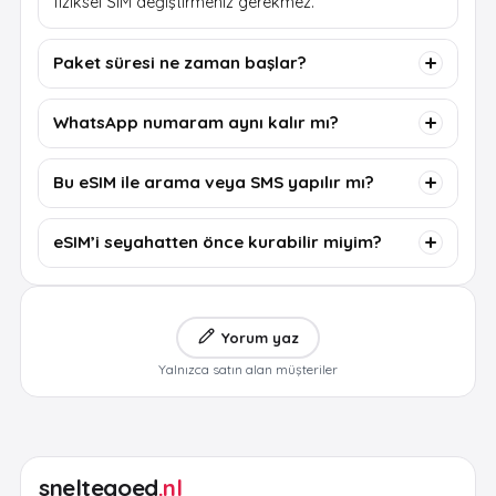
fiziksel SIM değiştirmeniz gerekmez.
Paket süresi ne zaman başlar?
WhatsApp numaram aynı kalır mı?
Bu eSIM ile arama veya SMS yapılır mı?
eSIM’i seyahatten önce kurabilir miyim?
Yorum yaz
Yalnızca satın alan müşteriler
sneltegoed
.nl