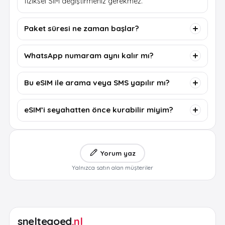
fiziksel SIM değiştirmeniz gerekmez.
Paket süresi ne zaman başlar?
WhatsApp numaram aynı kalır mı?
Bu eSIM ile arama veya SMS yapılır mı?
eSIM’i seyahatten önce kurabilir miyim?
Yorum yaz
Yalnızca satın alan müşteriler
sneltegoed
.nl