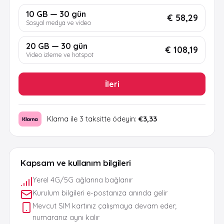
10 GB — 30 gün
€ 58,29
Sosyal medya ve video
20 GB — 30 gün
€ 108,19
Video izleme ve hotspot
İleri
Klarna ile 3 taksitte ödeyin:
€3,33
Kapsam ve kullanım bilgileri
Yerel 4G/5G ağlarına bağlanır
Kurulum bilgileri e-postanıza anında gelir
Mevcut SIM kartınız çalışmaya devam eder;
numaranız aynı kalır