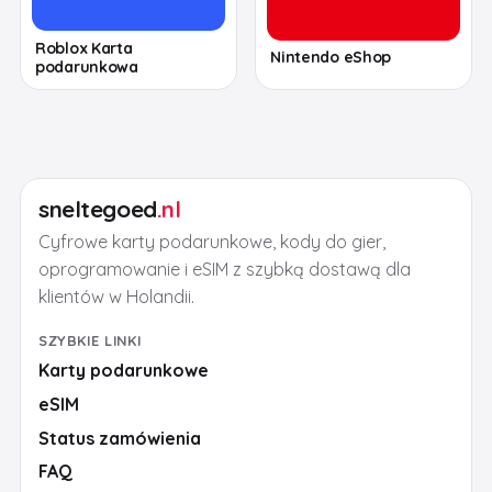
Roblox Karta
Nintendo eShop
podarunkowa
sneltegoed
.nl
Cyfrowe karty podarunkowe, kody do gier,
oprogramowanie i eSIM z szybką dostawą dla
klientów w Holandii.
SZYBKIE LINKI
Karty podarunkowe
eSIM
Status zamówienia
FAQ