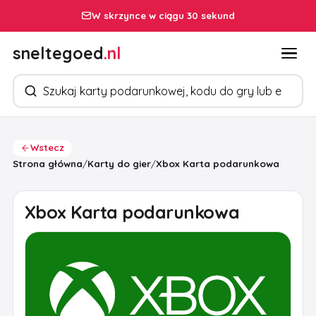
W skrzynce w ciągu 30 sekund
sneltegoed
.nl
Szukaj produktów
Wstecz
Strona główna
/
Karty do gier
/
Xbox Karta podarunkowa
Xbox Karta podarunkowa