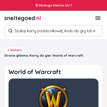
Obsługa klienta 24/7
sneltegoed
.nl
Szukaj produktów
Wstecz
Strona główna
/
Karty do gier
/
World of Warcraft
World of Warcraft