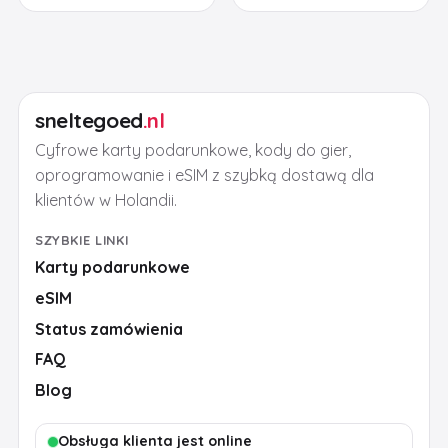
sneltegoed
.nl
Cyfrowe karty podarunkowe, kody do gier,
oprogramowanie i eSIM z szybką dostawą dla
klientów w Holandii.
SZYBKIE LINKI
Karty podarunkowe
eSIM
Status zamówienia
FAQ
Blog
Obsługa klienta jest online