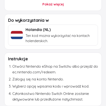
chmurze i uzyskać dostęp do wybranych
Pokaż więcej
klasycznych gier.
Po płatności kod zostanie wysłany e-mailem.
Do wykorzystania w
Używaj go wyłącznie na oficjalnej platformie
Nintendo i sprawdź region, walutę oraz konto
Holandia (NL)
przed aktywacją.
Ten kod można wykorzystać na kontach
holenderskich.
Instrukcje
Otwórz Nintendo eShop na Switchu albo przejdź do
ec.nintendo.com/redeem.
Zaloguj się na konto Nintendo.
Wybierz opcję wpisania kodu i wprowadź kod.
Członkostwo Nintendo Switch Online zostanie
aktywowane lub przedłużone natychmiast.