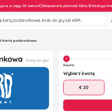
ynce w ciągu 30 sekund
Bezpieczna płatność iDEAL
Obsługa kli
duktów
rd Karta podarunkowa
unkowa
1
Karty do gier
Kwota
Wybierz kwotę
€ 20