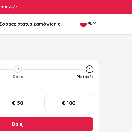
enta 24/7
PL
Zobacz status zamówienia
2
3
Dane
Płatność
€ 50
€ 100
Dalej