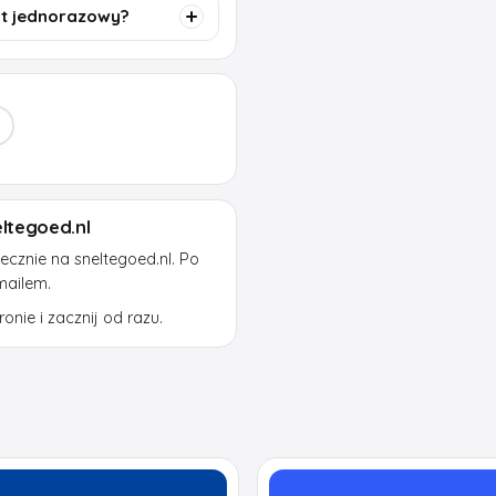
st jednorazowy?
ltegoed.nl
cznie na sneltegoed.nl. Po
mailem.
onie i zacznij od razu.