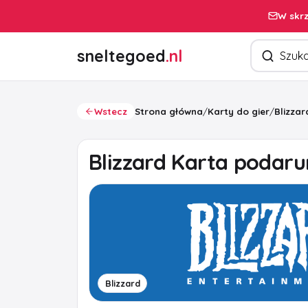
W skrz
Szukaj pro
sneltegoed
.nl
Wstecz
Strona główna
/
Karty do gier
/
Blizza
Blizzard Karta podar
Blizzard