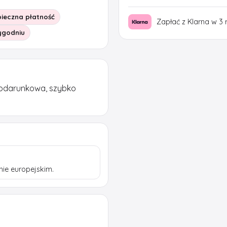
ieczna płatność
Zapłać z Klarna w 3 
tygodniu
podarunkowa, szybko
ie europejskim.