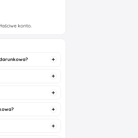
właściwe konto.
odarunkowa?
nkowa?