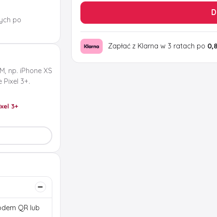
D
ych po
Zapłać z Klarna w 3 ratach po
0,
M, np. iPhone XS
Pixel 3+.
ixel 3+
 kodem QR lub