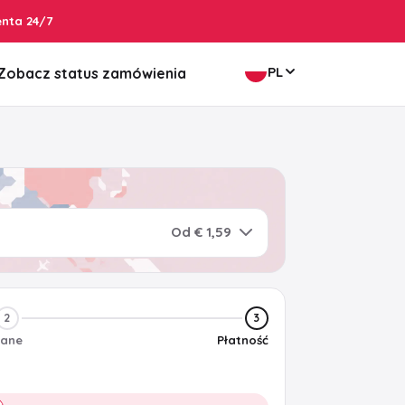
enta 24/7
PL
Zobacz status zamówienia
Od € 1,59
2
3
ane
Płatność