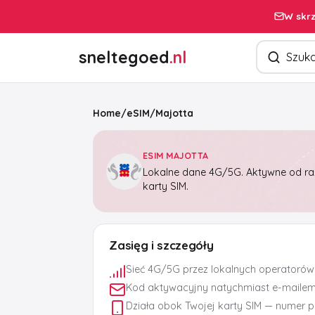
W skrz
Szukaj pro
sneltegoed
.nl
Home
/
eSIM
/
Majotta
ESIM MAJOTTA
Lokalne dane 4G/5G. Aktywne od raz
karty SIM.
Zasięg i szczegóły
Sieć 4G/5G przez lokalnych operatorów
Kod aktywacyjny natychmiast e-maile
Działa obok Twojej karty SIM — numer 