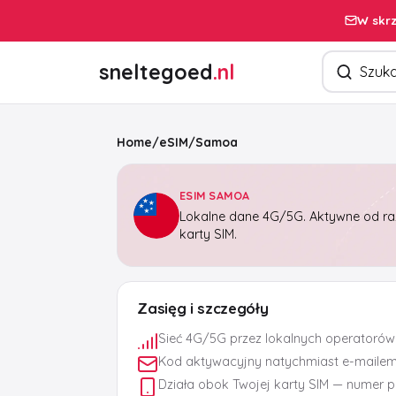
W skrz
Szukaj pro
sneltegoed
.nl
Home
/
eSIM
/
Samoa
ESIM SAMOA
Lokalne dane 4G/5G. Aktywne od raz
karty SIM.
Zasięg i szczegóły
Sieć 4G/5G przez lokalnych operatorów
Kod aktywacyjny natychmiast e-maile
Działa obok Twojej karty SIM — numer 