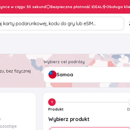
ynce w ciągu 30 sekund
Bezpieczna płatność iDEAL
Obsługa kli
duktów
Wybierz cel podróży
u, bez fizycznej
1
Produkt
D
Wybierz produkt
m
pozostaje