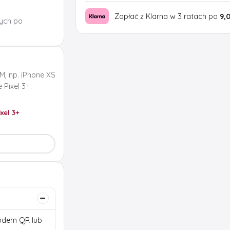
Zapłać z Klarna w 3 ratach po
9,
ych po
M, np. iPhone XS
Pixel 3+.
ixel 3+
 kodem QR lub