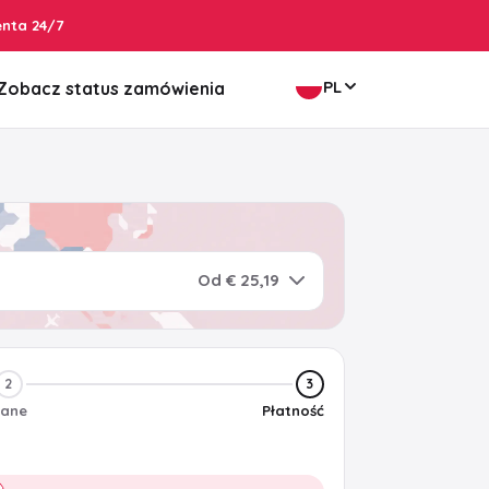
enta 24/7
PL
Zobacz status zamówienia
Od € 25,19
2
3
ane
Płatność