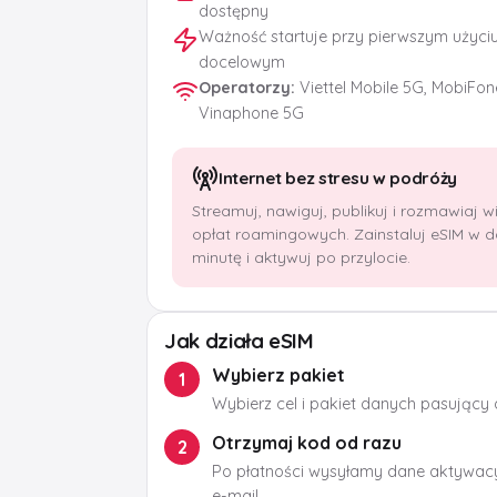
dostępny
Ważność startuje przy pierwszym użyci
docelowym
Operatorzy
:
Viettel Mobile 5G, MobiFon
Vinaphone 5G
Internet bez stresu w podróży
Streamuj, nawiguj, publikuj i rozmawiaj 
opłat roamingowych. Zainstaluj eSIM w 
minutę i aktywuj po przylocie.
Jak działa eSIM
Wybierz pakiet
1
Wybierz cel i pakiet danych pasujący
Otrzymaj kod od razu
2
Po płatności wysyłamy dane aktywacy
e-mail.