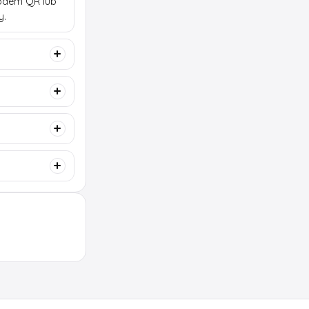
 kodem QR lub
y.