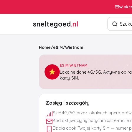
W skrz
Szukaj pro
sneltegoed
.nl
Home
/
eSIM
/
Wietnam
ESIM WIETNAM
Lokalne dane 4G/5G. Aktywne od raz
karty SIM.
Zasięg i szczegóły
Sieć 4G/5G przez lokalnych operatorów
Kod aktywacyjny natychmiast e-maile
Działa obok Twojej karty SIM — numer 