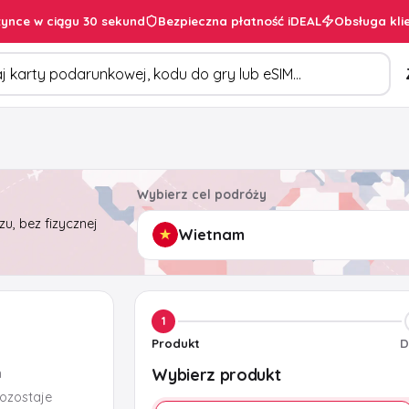
ynce w ciągu 30 sekund
Bezpieczna płatność iDEAL
Obsługa kli
duktów
Wybierz cel podróży
u, bez fizycznej
1
Produkt
D
Wybierz produkt
m
pozostaje