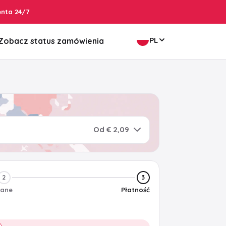
enta 24/7
PL
Zobacz status zamówienia
Od € 2,09
2
3
ane
Płatność