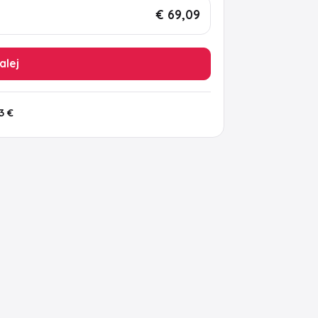
€ 69,09
alej
3 €