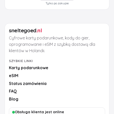
Tylko po zakupie
sneltegoed
.nl
Cyfrowe karty podarunkowe, kody do gier,
oprogramowanie i eSIM z szybką dostawą dla
klientów w Holandii.
SZYBKIE LINKI
Karty podarunkowe
eSIM
Status zamówienia
FAQ
Blog
Obsługa klienta jest online