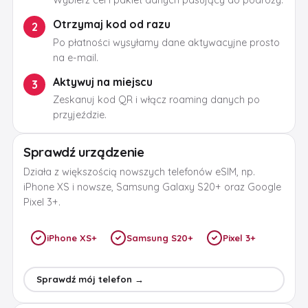
Wybierz cel i pakiet danych pasujący do podróży.
Otrzymaj kod od razu
2
Po płatności wysyłamy dane aktywacyjne prosto
na e-mail.
Aktywuj na miejscu
3
Zeskanuj kod QR i włącz roaming danych po
przyjeździe.
Sprawdź urządzenie
Działa z większością nowszych telefonów eSIM, np.
iPhone XS i nowsze, Samsung Galaxy S20+ oraz Google
Pixel 3+.
iPhone XS+
Samsung S20+
Pixel 3+
Sprawdź mój telefon →