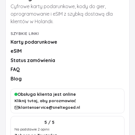
Cyfrowe karty podarunkowe, kody do gier,
oprogramowanie i eSIM z szybką dostawą dla
klientów w Holandii.
SZYBKIE LINKI
Karty podarunkowe
eSIM
Status zamówienia
FAQ
Blog
Obsługa klienta jest online
Kliknij tutaj, aby porozmawiać
klantenservice@sneltegoed.nl
5 / 5
Na podstawie 2 opinii