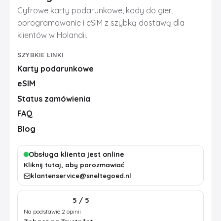
Cyfrowe karty podarunkowe, kody do gier,
oprogramowanie i eSIM z szybką dostawą dla
klientów w Holandii.
SZYBKIE LINKI
Karty podarunkowe
eSIM
Status zamówienia
FAQ
Blog
Obsługa klienta jest online
Kliknij tutaj, aby porozmawiać
klantenservice@sneltegoed.nl
5 / 5
Na podstawie 2 opinii