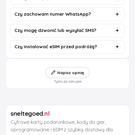
Czy zachowam numer WhatsApp?
Czy mogę dzwonić lub wysyłać SMS?
Czy instalować eSIM przed podróżą?
Napisz opinię
Tylko po zakupie
sneltegoed
.nl
Cyfrowe karty podarunkowe, kody do gier,
oprogramowanie i eSIM z szybką dostawą dla