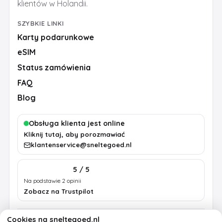
klientów w Holandii.
SZYBKIE LINKI
Karty podarunkowe
eSIM
Status zamówienia
FAQ
Blog
Obsługa klienta jest online
Kliknij tutaj, aby porozmawiać
klantenservice@sneltegoed.nl
5 / 5
Na podstawie 2 opinii
Zobacz na Trustpilot
Cookies na sneltegoed.nl
Regulamin
Prywatność
Polityka cookies