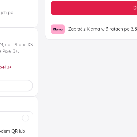
D
ych po
Zapłać z Klarna w 3 ratach po
3,
M, np. iPhone XS
Pixel 3+.
ixel 3+
 kodem QR lub