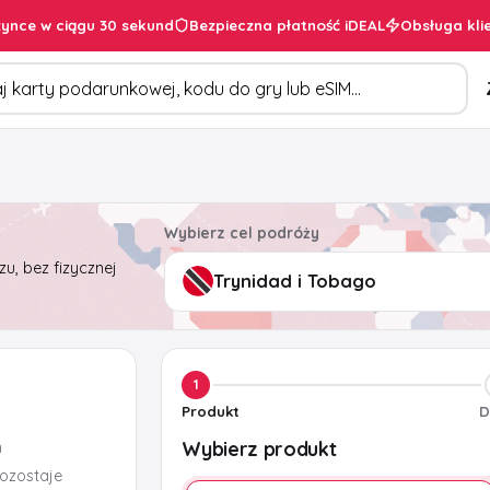
ynce w ciągu 30 sekund
Bezpieczna płatność iDEAL
Obsługa kli
duktów
Wybierz cel podróży
u, bez fizycznej
1
Produkt
D
Wybierz produkt
m
pozostaje