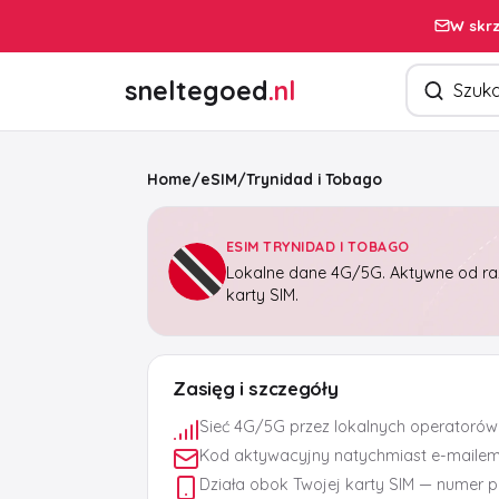
W skrz
Szukaj pro
sneltegoed
.nl
Home
/
eSIM
/
Trynidad i Tobago
ESIM TRYNIDAD I TOBAGO
Lokalne dane 4G/5G. Aktywne od raz
karty SIM.
Zasięg i szczegóły
Sieć 4G/5G przez lokalnych operatorów
Kod aktywacyjny natychmiast e-maile
Działa obok Twojej karty SIM — numer 