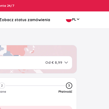
enta 24/7
PL
Zobacz status zamówienia
Od € 8,99
2
3
ane
Płatność