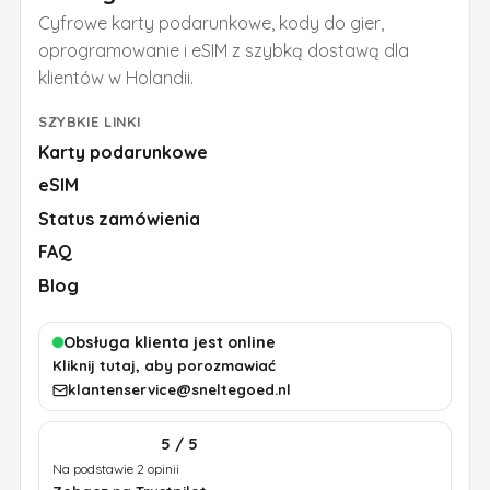
Cyfrowe karty podarunkowe, kody do gier,
oprogramowanie i eSIM z szybką dostawą dla
klientów w Holandii.
SZYBKIE LINKI
Karty podarunkowe
eSIM
Status zamówienia
FAQ
Blog
Obsługa klienta jest online
Kliknij tutaj, aby porozmawiać
klantenservice@sneltegoed.nl
5 / 5
Na podstawie 2 opinii