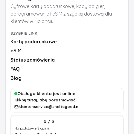
Cyfrowe karty podarunkowe, kody do gier,
oprogramowanie i eSIM z szybką dostawą dla
klientów w Holandii.
SZYBKIE LINKI
Karty podarunkowe
eSIM
Status zamówienia
FAQ
Blog
Obsługa klienta jest online
Kliknij tutaj, aby porozmawiać
klantenservice@sneltegoed.nl
5 / 5
Na podstawie 2 opinii