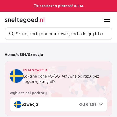
Bezpieczna płatność iDEAL
sneltegoed
.nl
Szukaj produktów
Home
/
eSIM
/
Szwecja
ESIM SZWECJA
Lokalne dane 4G/5G. Aktywne od razu, bez
fizycznej karty SIM.
Wybierz cel podróży
Od € 1,59