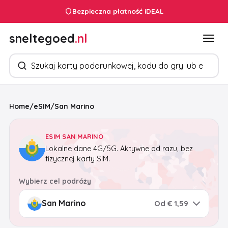
Obsługa klienta 24/7
Bezpieczna płatność iDEAL
sneltegoed
.nl
Szukaj produktów
Home
/
eSIM
/
San Marino
ESIM SAN MARINO
Lokalne dane 4G/5G. Aktywne od razu, bez
fizycznej karty SIM.
Wybierz cel podróży
Od € 1,59