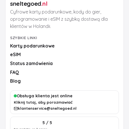
sneltegoed
.nl
Cyfrowe karty podarunkowe, kody do gier,
oprogramowanie i eSIM z szybką dostawą dla
klientów w Holandii.
SZYBKIE LINKI
Karty podarunkowe
eSIM
Status zamówienia
FAQ
Blog
Obsługa klienta jest online
Kliknij tutaj, aby porozmawiać
klantenservice@sneltegoed.nl
5 / 5