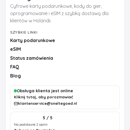
Cyfrowe karty podarunkowe, kody do gier,
oprogramowanie i eSIM z szybką dostawą dla
klientów w Holandii.
SZYBKIE LINKI
Karty podarunkowe
eSIM
Status zamówienia
FAQ
Blog
Obsługa klienta jest online
Kliknij tutaj, aby porozmawiać
klantenservice@sneltegoed.nl
5 / 5
Na podstawie 2 opinii