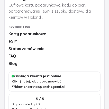
Cyfrowe karty podarunkowe, kody do gier,
oprogramowanie i eSIM z szybką dostawą dla
klientów w Holandii.
SZYBKIE LINKI
Karty podarunkowe
eSIM
Status zamówienia
FAQ
Blog
Obsługa klienta jest online
Kliknij tutaj, aby porozmawiać
klantenservice@sneltegoed.nl
5 / 5
Na podstawie 2 opinii