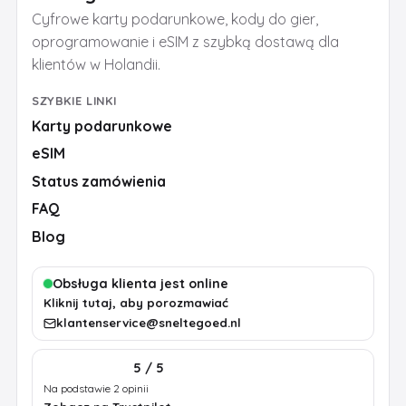
Cyfrowe karty podarunkowe, kody do gier,
oprogramowanie i eSIM z szybką dostawą dla
klientów w Holandii.
SZYBKIE LINKI
Karty podarunkowe
eSIM
Status zamówienia
FAQ
Blog
Obsługa klienta jest online
Kliknij tutaj, aby porozmawiać
klantenservice@sneltegoed.nl
5 / 5
Na podstawie 2 opinii