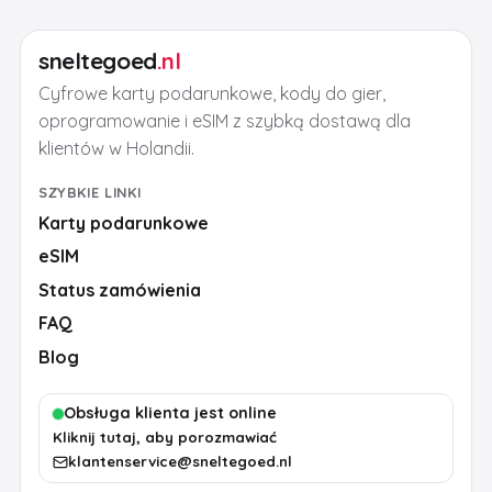
sneltegoed
.nl
Cyfrowe karty podarunkowe, kody do gier,
oprogramowanie i eSIM z szybką dostawą dla
klientów w Holandii.
SZYBKIE LINKI
Karty podarunkowe
eSIM
Status zamówienia
FAQ
Blog
Obsługa klienta jest online
Kliknij tutaj, aby porozmawiać
klantenservice@sneltegoed.nl