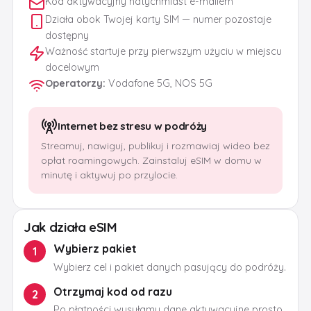
Kod aktywacyjny natychmiast e-mailem
Działa obok Twojej karty SIM — numer pozostaje
dostępny
Ważność startuje przy pierwszym użyciu w miejscu
docelowym
Operatorzy
:
Vodafone 5G, NOS 5G
Internet bez stresu w podróży
Streamuj, nawiguj, publikuj i rozmawiaj wideo bez
opłat roamingowych. Zainstaluj eSIM w domu w
minutę i aktywuj po przylocie.
Jak działa eSIM
Wybierz pakiet
1
Wybierz cel i pakiet danych pasujący do podróży.
Otrzymaj kod od razu
2
Po płatności wysyłamy dane aktywacyjne prosto