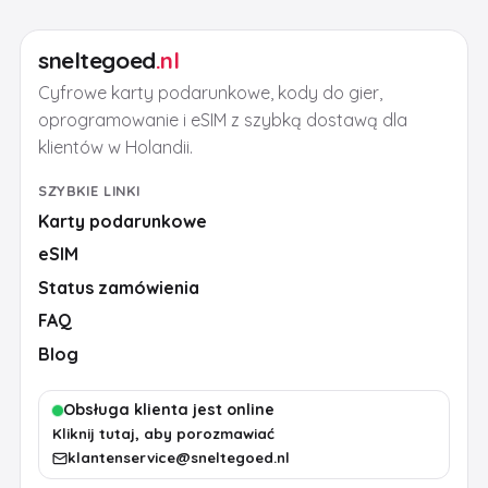
sneltegoed
.nl
Cyfrowe karty podarunkowe, kody do gier,
oprogramowanie i eSIM z szybką dostawą dla
klientów w Holandii.
SZYBKIE LINKI
Karty podarunkowe
eSIM
Status zamówienia
FAQ
Blog
Obsługa klienta jest online
Kliknij tutaj, aby porozmawiać
klantenservice@sneltegoed.nl