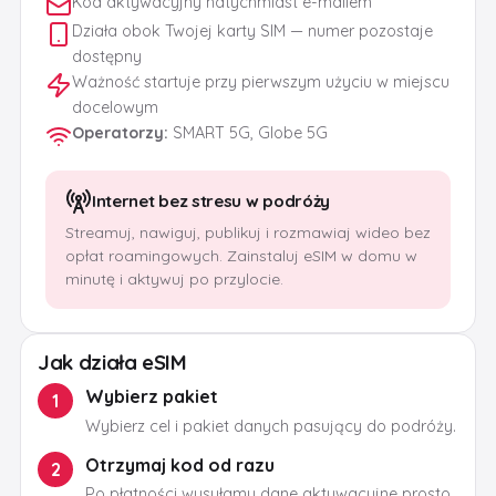
Kod aktywacyjny natychmiast e-mailem
Działa obok Twojej karty SIM — numer pozostaje
dostępny
Ważność startuje przy pierwszym użyciu w miejscu
docelowym
Operatorzy
:
SMART 5G, Globe 5G
Internet bez stresu w podróży
Streamuj, nawiguj, publikuj i rozmawiaj wideo bez
opłat roamingowych. Zainstaluj eSIM w domu w
minutę i aktywuj po przylocie.
Jak działa eSIM
Wybierz pakiet
1
Wybierz cel i pakiet danych pasujący do podróży.
Otrzymaj kod od razu
2
Po płatności wysyłamy dane aktywacyjne prosto