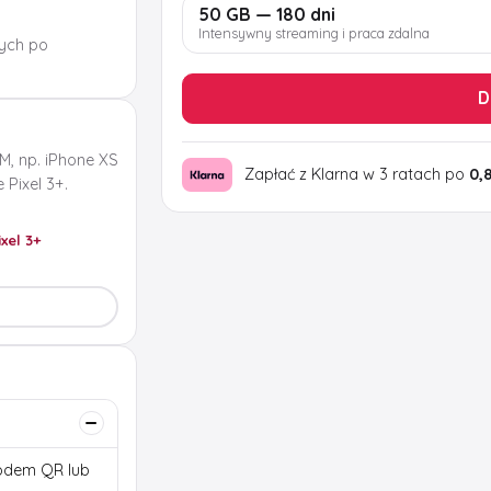
50 GB — 180 dni
Intensywny streaming i praca zdalna
ych po
D
M, np. iPhone XS
Zapłać z Klarna w 3 ratach po
0,
Pixel 3+.
ixel 3+
 kodem QR lub