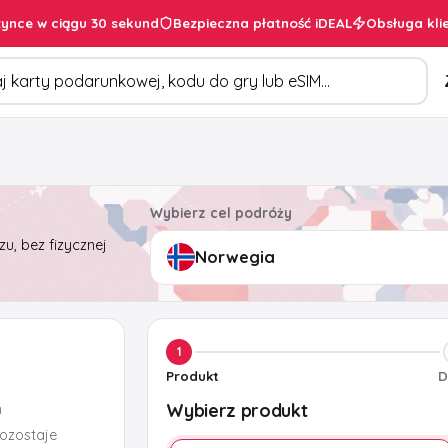
ynce w ciągu 30 sekund
Bezpieczna płatność iDEAL
Obsługa kli
duktów
Wybierz cel podróży
u, bez fizycznej
1
Produkt
D
Wybierz produkt
m
pozostaje