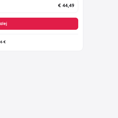
€ 44,49
alej
86 €