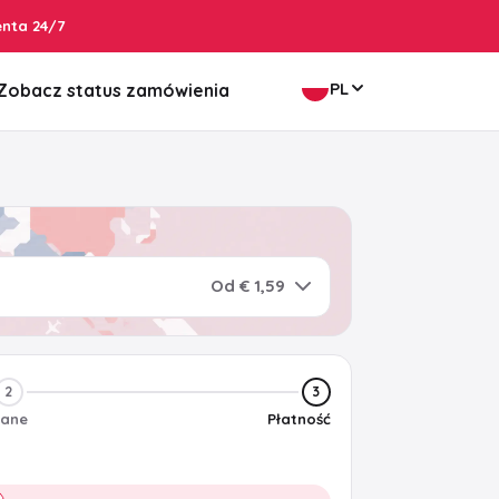
enta 24/7
PL
Zobacz status zamówienia
Od € 1,59
2
3
ane
Płatność