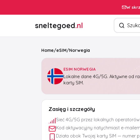
W skrz
Szukaj pro
sneltegoed
.nl
Home
/
eSIM
/
Norwegia
ESIM NORWEGIA
Lokalne dane 4G/5G. Aktywne od raz
karty SIM.
Zasięg i szczegóły
Sieć 4G/5G przez lokalnych operatorów
Kod aktywacyjny natychmiast e-maile
Działa obok Twojej karty SIM — numer 