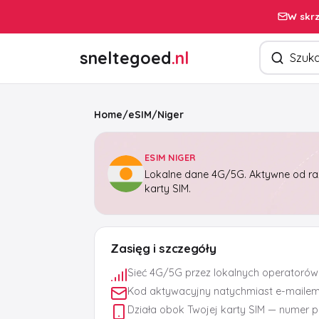
W skrz
Szukaj pro
sneltegoed
.nl
Home
/
eSIM
/
Niger
ESIM NIGER
Lokalne dane 4G/5G. Aktywne od raz
karty SIM.
Zasięg i szczegóły
Sieć 4G/5G przez lokalnych operatorów
Kod aktywacyjny natychmiast e-maile
Działa obok Twojej karty SIM — numer 