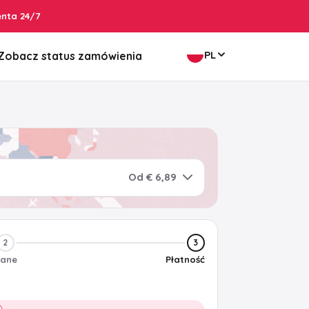
enta 24/7
PL
Zobacz status zamówienia
Od € 6,89
2
3
ane
Płatność