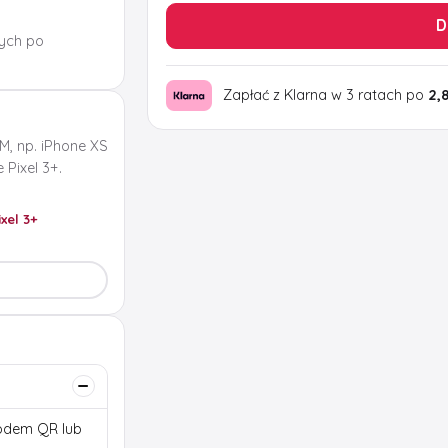
D
ych po
Zapłać z Klarna w 3 ratach po
2,
M, np. iPhone XS
Pixel 3+.
ixel 3+
 kodem QR lub