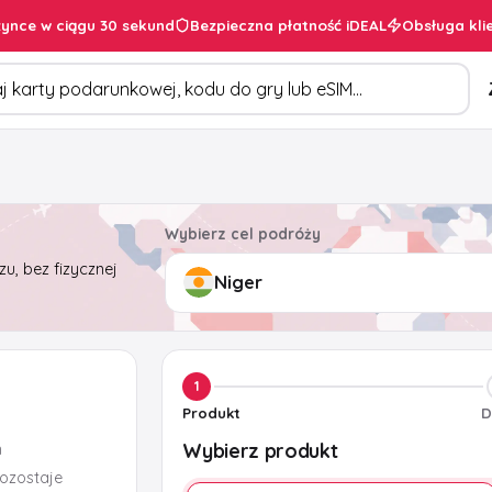
ynce w ciągu 30 sekund
Bezpieczna płatność iDEAL
Obsługa kli
duktów
Wybierz cel podróży
u, bez fizycznej
1
Produkt
D
Wybierz produkt
m
pozostaje