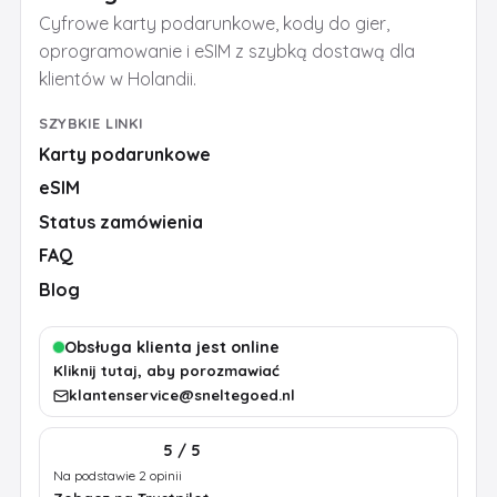
Cyfrowe karty podarunkowe, kody do gier,
oprogramowanie i eSIM z szybką dostawą dla
klientów w Holandii.
SZYBKIE LINKI
Karty podarunkowe
eSIM
Status zamówienia
FAQ
Blog
Obsługa klienta jest online
Kliknij tutaj, aby porozmawiać
klantenservice@sneltegoed.nl
5 / 5
Na podstawie 2 opinii