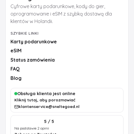
Cyfrowe karty podarunkowe, kody do gier,
oprogramowanie i eSIM z szybką dostawą dla
klientów w Holandii.
SZYBKIE LINKI
Karty podarunkowe
eSIM
Status zamówienia
FAQ
Blog
Obsługa klienta jest online
Kliknij tutaj, aby porozmawiać
klantenservice@sneltegoed.nl
5 / 5
Na podstawie 2 opinii