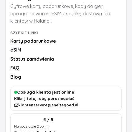
Cyfrowe karty podarunkowe, kody do gier,
oprogramowanie i eSIM z szybką dostawą dla
klientów w Holandii.
SZYBKIE LINKI
Karty podarunkowe
eSIM
Status zamówienia
FAQ
Blog
Obsługa klienta jest online
Kliknij tutaj, aby porozmawiać
klantenservice@sneltegoed.nl
5 / 5
Na podstawie 2 opinii