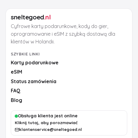
sneltegoed
.nl
Cyfrowe karty podarunkowe, kody do gier,
oprogramowanie i eSIM z szybką dostawą dla
klientów w Holandii.
SZYBKIE LINKI
Karty podarunkowe
eSIM
Status zamówienia
FAQ
Blog
Obsługa klienta jest online
Kliknij tutaj, aby porozmawiać
klantenservice@sneltegoed.nl