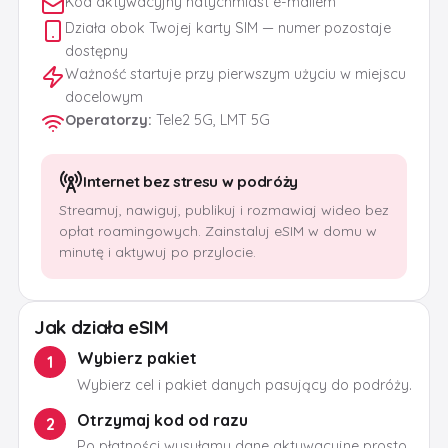
Kod aktywacyjny natychmiast e-mailem
Działa obok Twojej karty SIM — numer pozostaje
dostępny
Ważność startuje przy pierwszym użyciu w miejscu
docelowym
Operatorzy
:
Tele2 5G, LMT 5G
Internet bez stresu w podróży
Streamuj, nawiguj, publikuj i rozmawiaj wideo bez
opłat roamingowych. Zainstaluj eSIM w domu w
minutę i aktywuj po przylocie.
Jak działa eSIM
Wybierz pakiet
1
Wybierz cel i pakiet danych pasujący do podróży.
Otrzymaj kod od razu
2
Po płatności wysyłamy dane aktywacyjne prosto