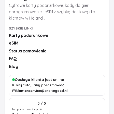
Cyfrowe karty podarunkowe, kody do gier,
oprogramowanie i eSIM z szybką dostawą dla
klientów w Holandii.
SZYBKIE LINKI
Karty podarunkowe
eSIM
Status zamówienia
FAQ
Blog
Obsługa klienta jest online
Kliknij tutaj, aby porozmawiać
klantenservice@sneltegoed.nl
5 / 5
Na podstawie 2 opinii