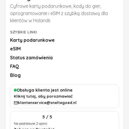
Cyfrowe karty podarunkowe, kody do gier,
oprogramowanie i eSIM z szybką dostawą dla
klientów w Holandii.
SZYBKIE LINKI
Karty podarunkowe
eSIM
Status zamówienia
FAQ
Blog
Obsługa klienta jest online
Kliknij tutaj, aby porozmawiać
klantenservice@sneltegoed.nl
5 / 5
Na podstawie 2 opinii