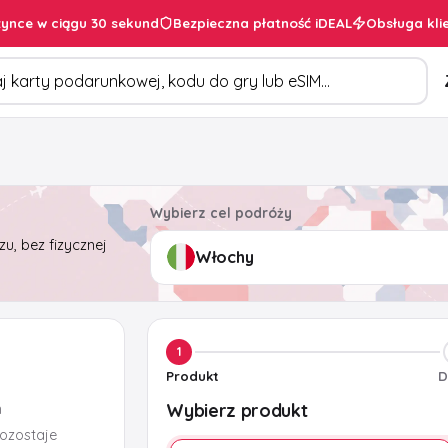
ynce w ciągu 30 sekund
Bezpieczna płatność iDEAL
Obsługa kli
duktów
Wybierz cel podróży
u, bez fizycznej
1
Produkt
D
Wybierz produkt
m
pozostaje