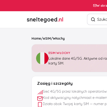
W skrz
Szukaj pro
sneltegoed
.nl
Home
/
eSIM
/
Włochy
ESIM WŁOCHY
Lokalne dane 4G/5G. Aktywne od raz
karty SIM.
Zasięg i szczegóły
Sieć 4G/5G przez lokalnych operatorów
Kod aktywacyjny natychmiast e-maile
Działa obok Twojej karty SIM — numer 