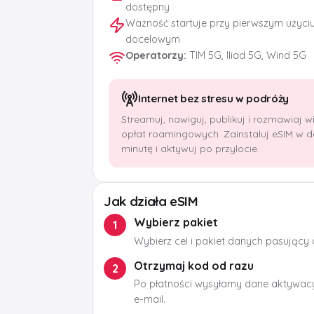
dostępny
Ważność startuje przy pierwszym użyci
docelowym
Operatorzy
:
TIM 5G, Iliad 5G, Wind 5G
Internet bez stresu w podróży
Streamuj, nawiguj, publikuj i rozmawiaj 
opłat roamingowych. Zainstaluj eSIM w 
minutę i aktywuj po przylocie.
Jak działa eSIM
Wybierz pakiet
1
Wybierz cel i pakiet danych pasujący
Otrzymaj kod od razu
2
Po płatności wysyłamy dane aktywacy
e-mail.