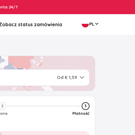
enta 24/7
PL
Zobacz status zamówienia
Od € 1,59
2
3
ane
Płatność