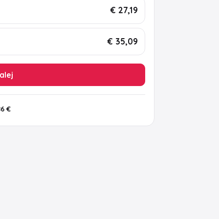
€ 27,19
€ 35,09
alej
86 €