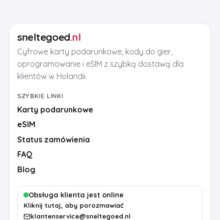
sneltegoed
.nl
Cyfrowe karty podarunkowe, kody do gier,
oprogramowanie i eSIM z szybką dostawą dla
klientów w Holandii.
SZYBKIE LINKI
Karty podarunkowe
eSIM
Status zamówienia
FAQ
Blog
Obsługa klienta jest online
Kliknij tutaj, aby porozmawiać
klantenservice@sneltegoed.nl