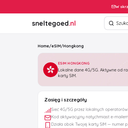
W skrz
Szukaj pro
sneltegoed
.nl
Home
/
eSIM
/
Hongkong
ESIM HONGKONG
Lokalne dane 4G/5G. Aktywne od raz
karty SIM.
Zasięg i szczegóły
Sieć 4G/5G przez lokalnych operatorów
Kod aktywacyjny natychmiast e-maile
Działa obok Twojej karty SIM — numer 