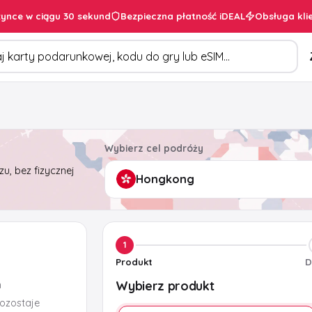
ynce w ciągu 30 sekund
Bezpieczna płatność iDEAL
Obsługa kli
duktów
Wybierz cel podróży
u, bez fizycznej
1
Produkt
D
Wybierz produkt
m
pozostaje