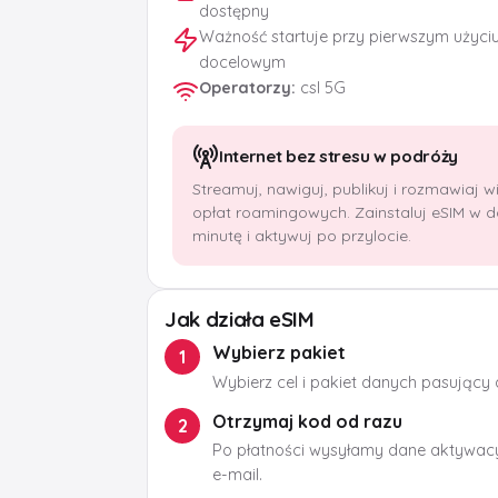
dostępny
Ważność startuje przy pierwszym użyci
docelowym
Operatorzy
:
csl 5G
Internet bez stresu w podróży
Streamuj, nawiguj, publikuj i rozmawiaj 
opłat roamingowych. Zainstaluj eSIM w 
minutę i aktywuj po przylocie.
Jak działa eSIM
Wybierz pakiet
1
Wybierz cel i pakiet danych pasujący
Otrzymaj kod od razu
2
Po płatności wysyłamy dane aktywacy
e-mail.