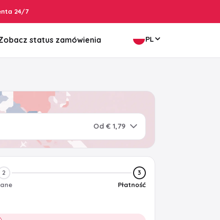
enta 24/7
PL
Zobacz status zamówienia
Od € 1,79
2
3
ane
Płatność