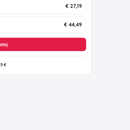
€ 27,19
€ 44,49
alej
93 €